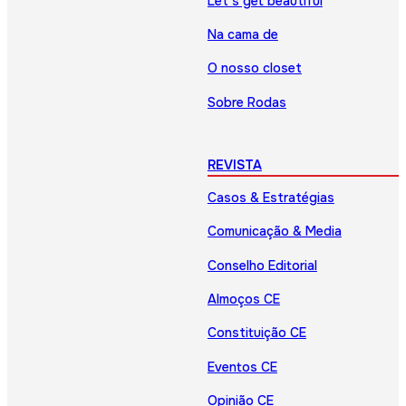
Let’s get beautiful
Na cama de
O nosso closet
Sobre Rodas
REVISTA
Casos & Estratégias
Comunicação & Media
Conselho Editorial
Almoços CE
Constituição CE
Eventos CE
Opinião CE