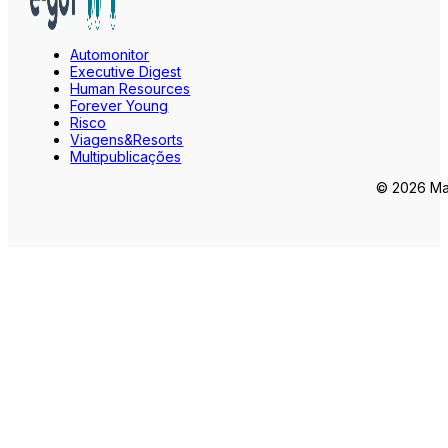
Automonitor
Executive Digest
Human Resources
Forever Young
Risco
Viagens&Resorts
Multipublicações
© 2026 Mar