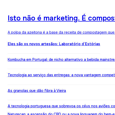
Isto não é marketing. É compo
A polpa da azeitona é a base da receita de compostagem que a
Eles são os novos artesãos: Laboratório d’Estórias
Kombucha em Portugal: de nicho alternativo a bebida mainstr
Tecnologia ao serviço das entregas: a nova vantagem compe
As granolas que dão fibra à Vieira
A tecnologia portuguesa que sobrevoa os céus nos aviões co
Naturecan: a ascensão do CBD ou a nova linguagem do bem-e