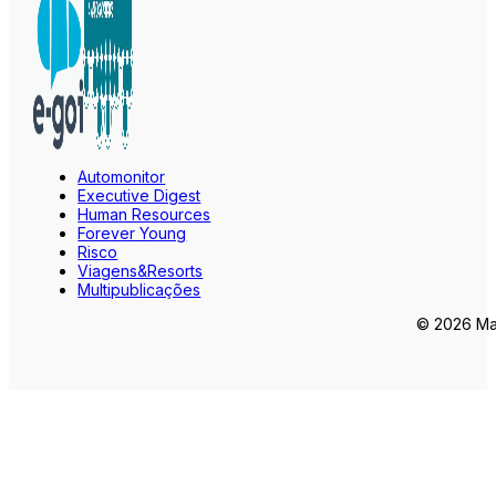
Automonitor
Executive Digest
Human Resources
Forever Young
Risco
Viagens&Resorts
Multipublicações
© 2026 Mar