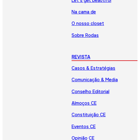
Let’s get beautiful
Na cama de
O nosso closet
Sobre Rodas
REVISTA
Casos & Estratégias
Comunicação & Media
Conselho Editorial
Almoços CE
Constituição CE
Eventos CE
Opinião CE