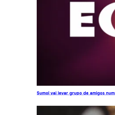
Sumol vai levar grupo de amigos num