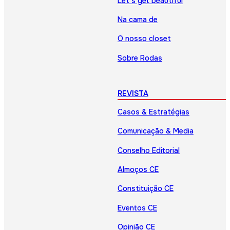
Let’s get beautiful
Na cama de
O nosso closet
Sobre Rodas
REVISTA
Casos & Estratégias
Comunicação & Media
Conselho Editorial
Almoços CE
Constituição CE
Eventos CE
Opinião CE