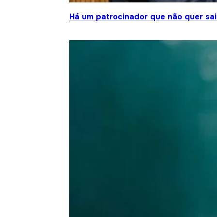
Há um patrocinador que não quer sair