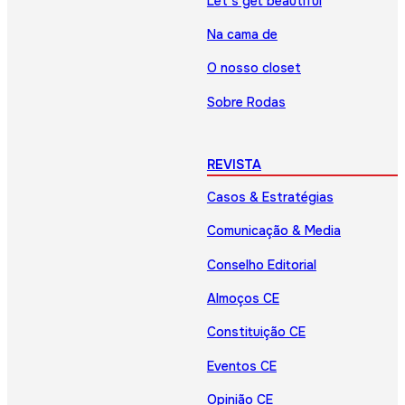
Let’s get beautiful
Na cama de
O nosso closet
Sobre Rodas
REVISTA
Casos & Estratégias
Comunicação & Media
Conselho Editorial
Almoços CE
Constituição CE
Eventos CE
Opinião CE