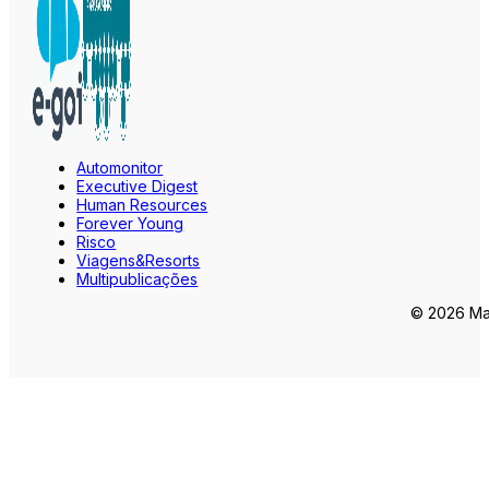
Automonitor
Executive Digest
Human Resources
Forever Young
Risco
Viagens&Resorts
Multipublicações
© 2026 Mar