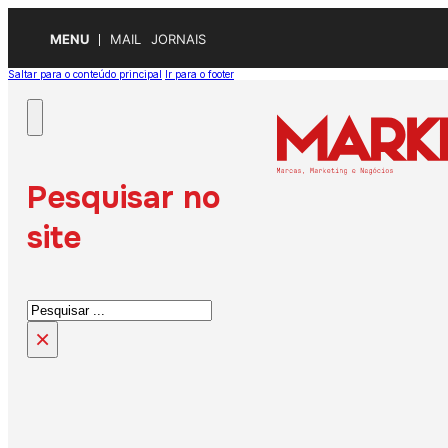
MENU
MAIL
JORNAIS
Saltar para o conteúdo principal
Ir para o footer
Pesquisar no
site
Pesquisar
×