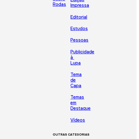
Rodas
Impressa
Editorial
Estudos
Pessoas
Publicidade
à
Lupa
Tema
de
Capa
Temas
em
Destaque
Vídeos
OUTRAS CATEGORIAS