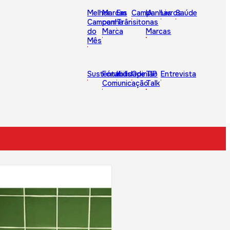
Melhor
Marcas
Em
Campanhas
IA
Livros
Saúde
Campanha
com
Trânsito
nas
do
Marca
Marcas
Mês
Sustentabilidade
Fórum
Kids
Opinião
TIP
Entrevista
Comunicação
Talk