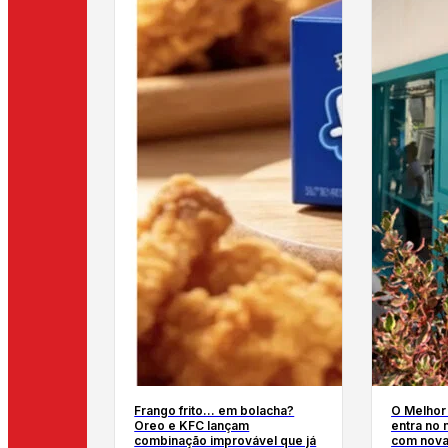
Frango frito… em bolacha?
O Melhor 
Oreo e KFC lançam
entra no
combinação improvável que já
com nova