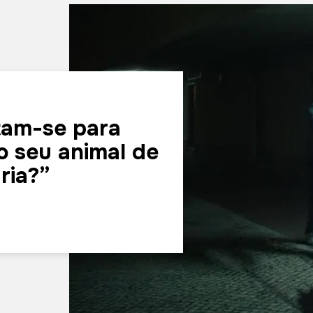
tam-se para
o seu animal de
ria?”