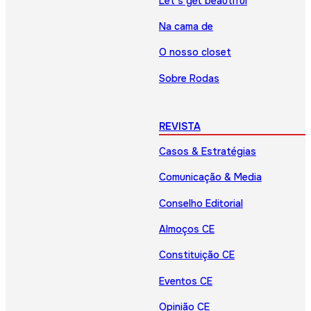
Let’s get beautiful
Na cama de
O nosso closet
Sobre Rodas
REVISTA
Casos & Estratégias
Comunicação & Media
Conselho Editorial
Almoços CE
Constituição CE
Eventos CE
Opinião CE