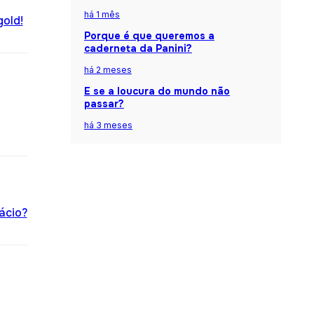
há 1 mês
gold!
Porque é que queremos a
caderneta da Panini?
há 2 meses
E se a loucura do mundo não
passar?
há 3 meses
ácio?