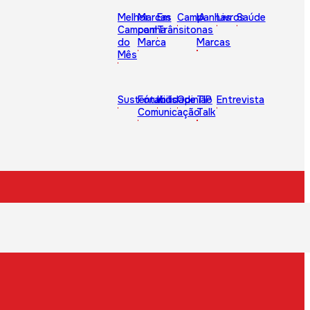
Melhor
Marcas
Em
Campanhas
IA
Livros
Saúde
Campanha
com
Trânsito
nas
do
Marca
Marcas
Mês
Sustentabilidade
Fórum
Kids
Opinião
TIP
Entrevista
Comunicação
Talk