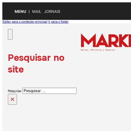
MENU
MAIL
JORNAIS
Saltar para o conteúdo principal
Ir para o footer
Pesquisar no
site
Pesquisar
×