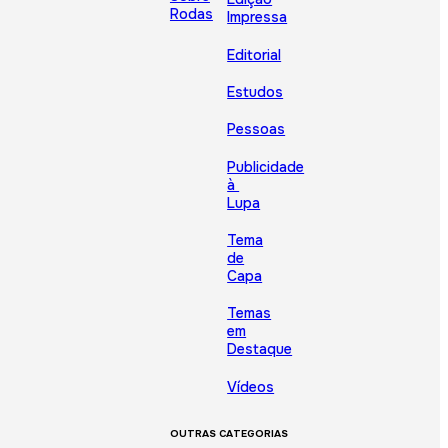
Rodas
Impressa
Editorial
Estudos
Pessoas
Publicidade
à
Lupa
Tema
de
Capa
Temas
em
Destaque
Vídeos
OUTRAS CATEGORIAS