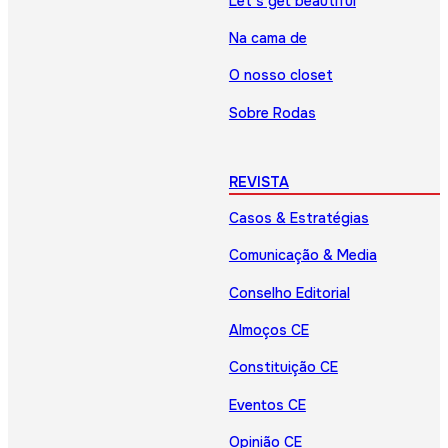
Let’s get beautiful
Na cama de
O nosso closet
Sobre Rodas
REVISTA
Casos & Estratégias
Comunicação & Media
Conselho Editorial
Almoços CE
Constituição CE
Eventos CE
Opinião CE