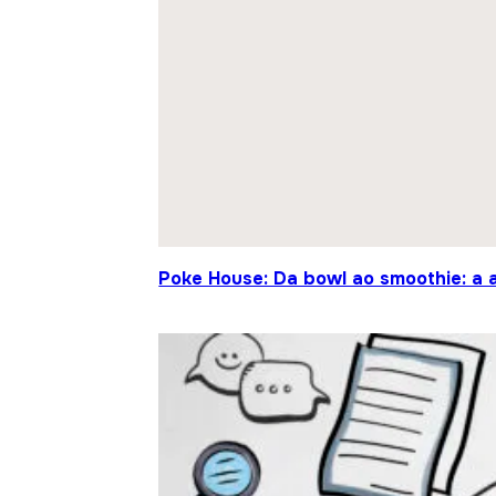
Poke House: Da bowl ao smoothie: a 