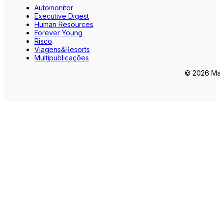
Automonitor
Executive Digest
Human Resources
Forever Young
Risco
Viagens&Resorts
Multipublicações
© 2026 Mar