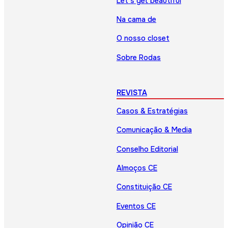
Let’s get beautiful
Na cama de
O nosso closet
Sobre Rodas
REVISTA
Casos & Estratégias
Comunicação & Media
Conselho Editorial
Almoços CE
Constituição CE
Eventos CE
Opinião CE