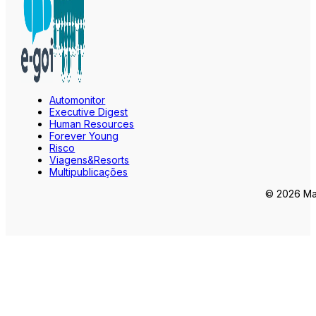
Automonitor
Executive Digest
Human Resources
Forever Young
Risco
Viagens&Resorts
Multipublicações
© 2026 Mar