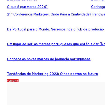
O que é que marca 2024?
Conheça 
21.ª Conferência Marketeer: Onde Pára a Criatividade?
Trendwat
De Portugal para o Mundo: Seremos nós o hub de produção 
Um lugar ao sol: as marcas portuguesas que estão a dar (à 
Conheça as novas marcas de joalharia portuguesas
Tendências de Marketing 2023: Olhos postos no futuro
VER MAIS