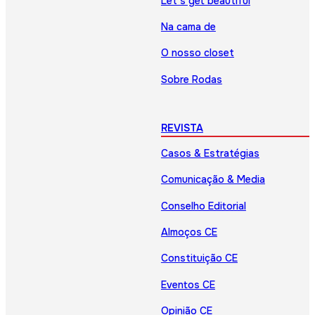
Let’s get beautiful
Na cama de
O nosso closet
Sobre Rodas
REVISTA
Casos & Estratégias
Comunicação & Media
Conselho Editorial
Almoços CE
Constituição CE
Eventos CE
Opinião CE