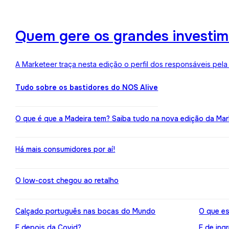
Quem gere os grandes investime
A Marketeer traça nesta edição o perfil dos responsáveis pela
Tudo sobre os bastidores do NOS Alive
O que é que a Madeira tem? Saiba tudo na nova edição da Mar
Há mais consumidores por aí!
O low-cost chegou ao retalho
Calçado português nas bocas do Mundo
O que es
E depois da Covid?
E de ing