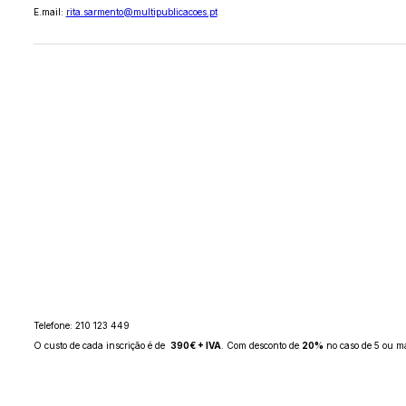
E.mail:
rita.sarmento@multipublicacoes.pt
Telefone: 210 123 449
O custo de cada inscrição é de
390€ + IVA
. Com desconto de
20%
no caso de 5 ou ma