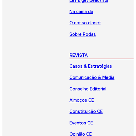
Let’s get beautiful
Na cama de
O nosso closet
Sobre Rodas
REVISTA
Casos & Estratégias
Comunicação & Media
Conselho Editorial
Almoços CE
Constituição CE
Eventos CE
Opinião CE