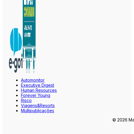
Automonitor
Executive Digest
Human Resources
Forever Young
Risco
Viagens&Resorts
Multipublicações
© 2026 Mar