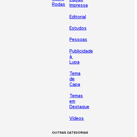
Rodas
Impressa
Editorial
Estudos
Pessoas
Publicidade
à
Lupa
Tema
de
Capa
Temas
em
Destaque
Vídeos
OUTRAS CATEGORIAS