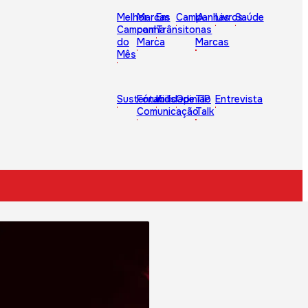
Melhor
Marcas
Em
Campanhas
IA
Livros
Saúde
Campanha
com
Trânsito
nas
do
Marca
Marcas
Mês
Sustentabilidade
Fórum
Kids
Opinião
TIP
Entrevista
Comunicação
Talk