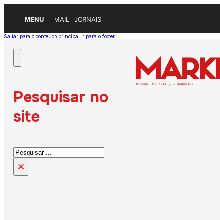
MENU
MAIL
JORNAIS
Saltar para o conteúdo principal
Ir para o footer
Pesquisar no
site
Pesquisar
×