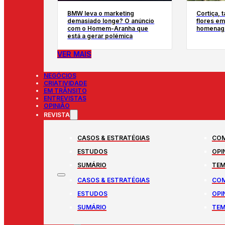
BMW leva o marketing
Cortiça, 
demasiado longe? O anúncio
flores em
com o Homem-Aranha que
homenage
está a gerar polémica
VER MAIS
NEGÓCIOS
CRIATIVIDADE
EM TRÂNSITO
ENTREVISTAS
OPINIÃO
REVISTA
CASOS & ESTRATÉGIAS
COM
ESTUDOS
OPI
SUMÁRIO
TEM
CASOS & ESTRATÉGIAS
COM
ESTUDOS
OPI
SUMÁRIO
TEM