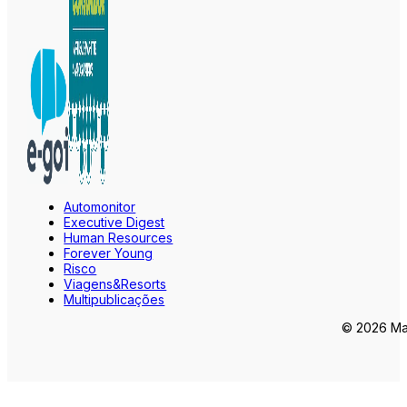
Automonitor
Executive Digest
Human Resources
Forever Young
Risco
Viagens&Resorts
Multipublicações
© 2026 Mar