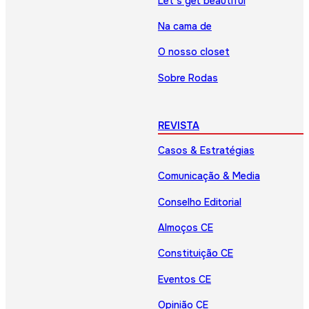
Let’s get beautiful
Na cama de
O nosso closet
Sobre Rodas
REVISTA
Casos & Estratégias
Comunicação & Media
Conselho Editorial
Almoços CE
Constituição CE
Eventos CE
Opinião CE