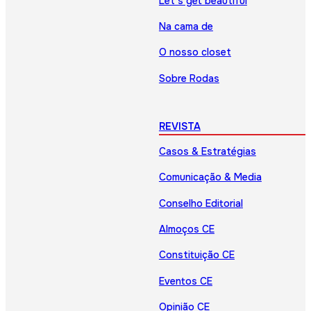
Let’s get beautiful
Na cama de
O nosso closet
Sobre Rodas
REVISTA
Casos & Estratégias
Comunicação & Media
Conselho Editorial
Almoços CE
Constituição CE
Eventos CE
Opinião CE