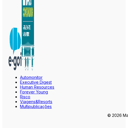
Automonitor
Executive Digest
Human Resources
Forever Young
Risco
Viagens&Resorts
Multipublicações
© 2026 Mar