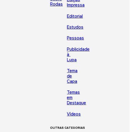
Rodas
Impressa
Editorial
Estudos
Pessoas
Publicidade
à
Lupa
Tema
de
Capa
Temas
em
Destaque
Vídeos
OUTRAS CATEGORIAS