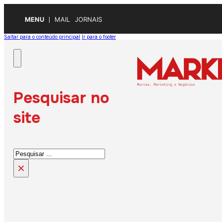
MENU
MAIL
JORNAIS
Saltar para o conteúdo principal
Ir para o footer
Pesquisar no
site
Pesquisar
×