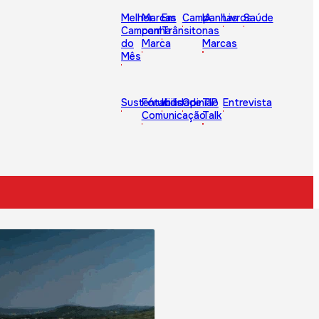
Melhor
Marcas
Em
Campanhas
IA
Livros
Saúde
Campanha
com
Trânsito
nas
do
Marca
Marcas
Mês
Sustentabilidade
Fórum
Kids
Opinião
TIP
Entrevista
Comunicação
Talk