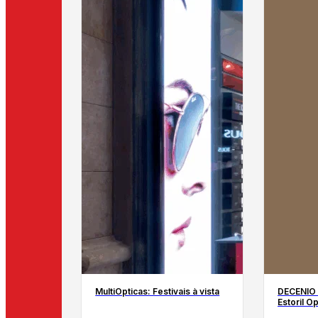
MultiOpticas: Festivais à vista
DECENIO 
Estoril O