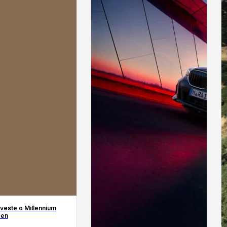
veste o Millennium
pen