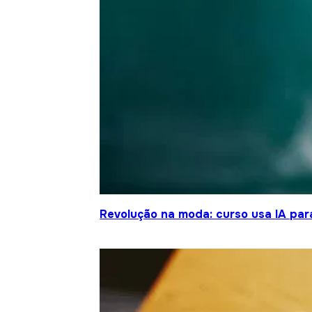
Revolução na moda: curso usa IA para