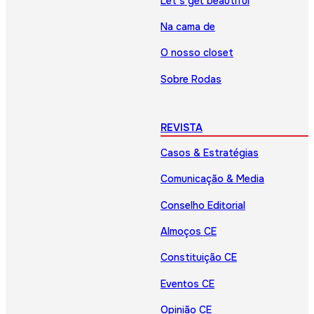
Let’s get beautiful
Na cama de
O nosso closet
Sobre Rodas
REVISTA
Casos & Estratégias
Comunicação & Media
Conselho Editorial
Almoços CE
Constituição CE
Eventos CE
Opinião CE