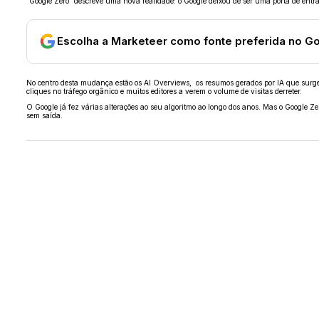
“Google Zero” descreve uma nova realidade: o Google deixou de ser uma porta de ent
Escolha a Marketeer como fonte preferida no G
No centro desta mudança estão os AI Overviews, os resumos gerados por IA que surgem
cliques no tráfego orgânico e muitos editores a verem o volume de visitas derreter.
O Google já fez várias alterações ao seu algoritmo ao longo dos anos. Mas o Google 
sem saída.