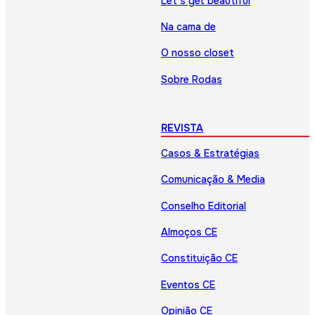
Let’s get beautiful
Na cama de
O nosso closet
Sobre Rodas
REVISTA
Casos & Estratégias
Comunicação & Media
Conselho Editorial
Almoços CE
Constituição CE
Eventos CE
Opinião CE