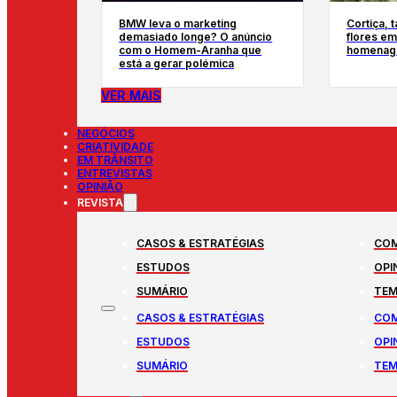
BMW leva o marketing
Cortiça, 
demasiado longe? O anúncio
flores em
com o Homem-Aranha que
homenage
está a gerar polémica
VER MAIS
NEGÓCIOS
CRIATIVIDADE
EM TRÂNSITO
ENTREVISTAS
OPINIÃO
REVISTA
CASOS & ESTRATÉGIAS
COM
ESTUDOS
OPI
SUMÁRIO
TEM
CASOS & ESTRATÉGIAS
COM
ESTUDOS
OPI
SUMÁRIO
TEM