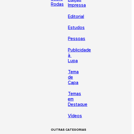
Rodas
Impressa
Editorial
Estudos
Pessoas
Publicidade
à
Lupa
Tema
de
Capa
Temas
em
Destaque
Vídeos
OUTRAS CATEGORIAS