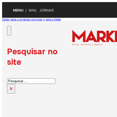
MENU
MAIL
JORNAIS
Saltar para o conteúdo principal
Ir para o footer
Pesquisar no
site
Pesquisar
×