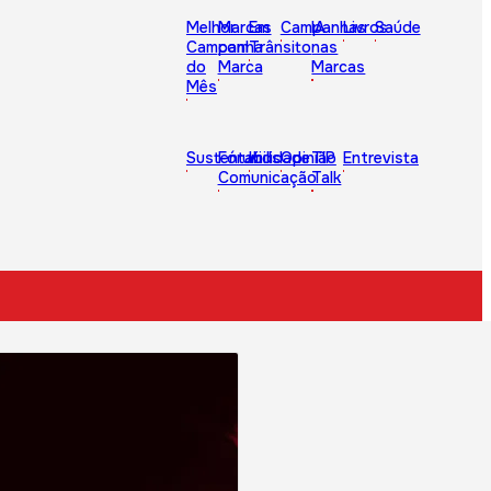
Melhor
Marcas
Em
Campanhas
IA
Livros
Saúde
Campanha
com
Trânsito
nas
do
Marca
Marcas
Mês
Sustentabilidade
Fórum
Kids
Opinião
TIP
Entrevista
Comunicação
Talk