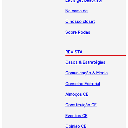
Let’s get beautiful
Na cama de
O nosso closet
Sobre Rodas
REVISTA
Casos & Estratégias
Comunicação & Media
Conselho Editorial
Almoços CE
Constituição CE
Eventos CE
Opinião CE