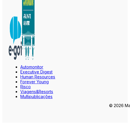
Automonitor
Executive Digest
Human Resources
Forever Young
Risco
Viagens&Resorts
Multipublicações
© 2026 Mar