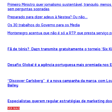
Primeiro Ministro quer jornalismo sustentável, tranquilo, meno
sem perguntas sopradas
Preparado para dizer adeus à Nestea? Ou não…
Os 30 trabalhos do Governo para os Media
Montenegro acentua que não é só a RTP que presta serviço p
Fã de ténis? Dazn transmite gratuitamente o torneio ‘Six K
Desafio Global é a agência portuguesa mais premiada nos
“Discover Carlsberg” é a nova campanha da marca, com Lou
Bailey
Especialistas querem regular estratégias de marketing dos 
VER MAIS