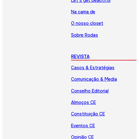
Let’s get beautiful
Na cama de
O nosso closet
Sobre Rodas
REVISTA
Casos & Estratégias
Comunicação & Media
Conselho Editorial
Almoços CE
Constituição CE
Eventos CE
Opinião CE