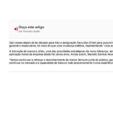
Ouça este artigo
em formato áudio
Seis meses depois de ter deixado para trás a designação
Securitas Direct
para assumir 
garante o responsável, foi mais do que uma mudança estética, representando “uma a
A transição de marca é, aliás, uma das prioridades estratégicas da nova liderança, sen
aplicação móvel da empresa desde há vários anos. Ainda assim,
Marcelo Santiso
reco
“Vamos continuar a reforçar o reconhecimento da marca Verisure junto do público, gar
contínua no mercado e a capacidade de traduzir este posicionamento numa experiência c