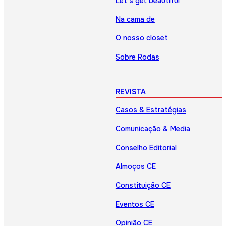
Let’s get beautiful
Na cama de
O nosso closet
Sobre Rodas
REVISTA
Casos & Estratégias
Comunicação & Media
Conselho Editorial
Almoços CE
Constituição CE
Eventos CE
Opinião CE