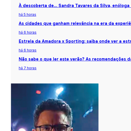
À descoberta de… Sandra Tavares da Silva, enóloga
há 5 horas
As cidades que ganham relevância na era da experiê
há 6 horas
Estrela da Amadora x Sporting: saiba onde ver a estr
há 6 horas
Não sabe o que ler este verão? As recomendações da
há 7 horas