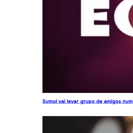
Sumol vai levar grupo de amigos num