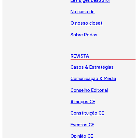
Let’s get beautiful
Na cama de
O nosso closet
Sobre Rodas
REVISTA
Casos & Estratégias
Comunicação & Media
Conselho Editorial
Almoços CE
Constituição CE
Eventos CE
Opinião CE