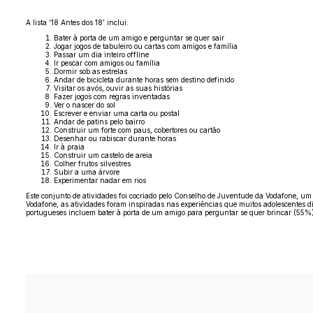
A lista ‘18 Antes dos 18’ inclui:
Bater à porta de um amigo e perguntar se quer sair
Jogar jogos de tabuleiro ou cartas com amigos e família
Passar um dia inteiro offline
Ir pescar com amigos ou família
Dormir sob as estrelas
Andar de bicicleta durante horas sem destino definido
Visitar os avós, ouvir as suas histórias
Fazer jogos com regras inventadas
Ver o nascer do sol
Escrever e enviar uma carta ou postal
Andar de patins pelo bairro
Construir um forte com paus, cobertores ou cartão
Desenhar ou rabiscar durante horas
Ir à praia
Construir um castelo de areia
Colher frutos silvestres
Subir a uma árvore
Experimentar nadar em rios
Este conjunto de atividades foi cocriado pelo Conselho de Juventude da Vodafone, um
Vodafone, as atividades foram inspiradas nas experiências que muitos adolescentes d
portugueses incluem bater à porta de um amigo para perguntar se quer brincar (55%), 