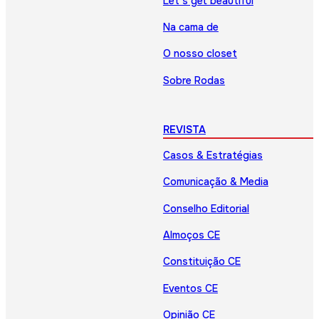
Let’s get beautiful
Na cama de
O nosso closet
Sobre Rodas
REVISTA
Casos & Estratégias
Comunicação & Media
Conselho Editorial
Almoços CE
Constituição CE
Eventos CE
Opinião CE