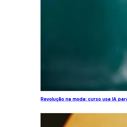
Revolução na moda: curso usa IA para