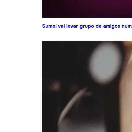
Sumol vai levar grupo de amigos num