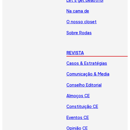
Let’s get beautiful
Na cama de
O nosso closet
Sobre Rodas
REVISTA
Casos & Estratégias
Comunicação & Media
Conselho Editorial
Almoços CE
Constituição CE
Eventos CE
Opinião CE