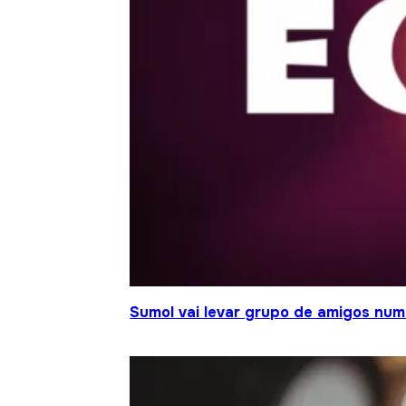
Sumol vai levar grupo de amigos num