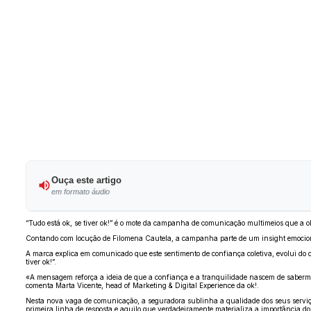
Ouça este artigo
em formato áudio
“Tudo está ok, se tiver ok!” é o mote da campanha de comunicação multimeios que a o
Contando com locução de Filomena Cautela, a campanha parte de um insight emocional s
A marca explica em comunicado que este sentimento de confiança coletiva, evolui do 
tiver ok!”.
«A mensagem reforça a ideia de que a confiança e a tranquilidade nascem de sabermos
comenta Marta Vicente, head of Marketing & Digital Experience da ok!.
Nesta nova vaga de comunicação, a seguradora sublinha a qualidade dos seus serviços 
primeira linha de resposta e aquilo que verdadeiramente materializa a importância 