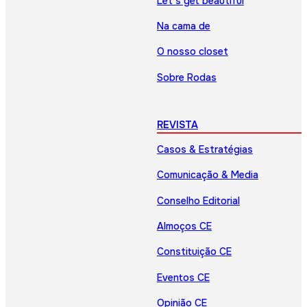
Let’s get beautiful
Na cama de
O nosso closet
Sobre Rodas
REVISTA
Casos & Estratégias
Comunicação & Media
Conselho Editorial
Almoços CE
Constituição CE
Eventos CE
Opinião CE