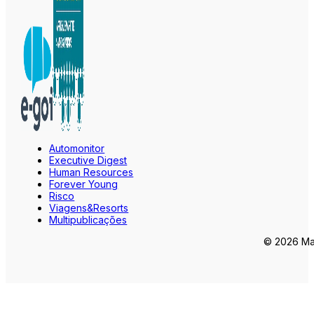
Automonitor
Executive Digest
Human Resources
Forever Young
Risco
Viagens&Resorts
Multipublicações
© 2026 Mar