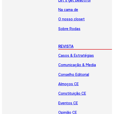
Let’s get beautiful
Na cama de
O nosso closet
Sobre Rodas
REVISTA
Casos & Estratégias
Comunicação & Media
Conselho Editorial
Almoços CE
Constituição CE
Eventos CE
Opinião CE