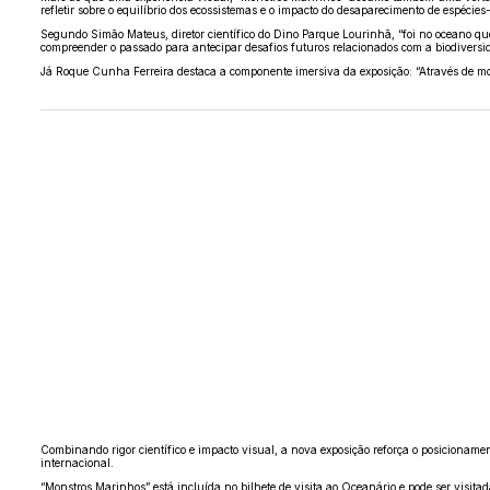
refletir sobre o equilíbrio dos ecossistemas e o impacto do desaparecimento de espécies
Segundo Simão Mateus, diretor científico do Dino Parque Lourinhã, “foi no oceano qu
compreender o passado para antecipar desafios futuros relacionados com a biodiversi
Já Roque Cunha Ferreira destaca a componente imersiva da exposição: “Através de mo
Combinando rigor científico e impacto visual, a nova exposição reforça o posicionam
internacional.
“Monstros Marinhos” está incluída no bilhete de visita ao Oceanário e pode ser visitad