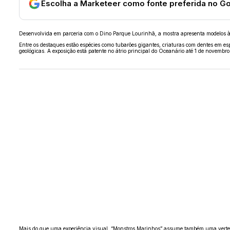
Escolha a Marketeer como fonte preferida no G
Desenvolvida em parceria com o Dino Parque Lourinhã, a mostra apresenta modelos à e
Entre os destaques estão espécies como tubarões gigantes, criaturas com dentes em e
geológicas. A exposição está patente no átrio principal do Oceanário até 1 de novembr
Mais do que uma experiência visual, “Monstros Marinhos” assume também uma vertente 