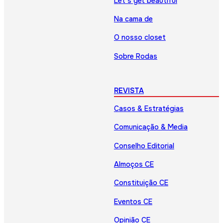
Let’s get beautiful
Na cama de
O nosso closet
Sobre Rodas
REVISTA
Casos & Estratégias
Comunicação & Media
Conselho Editorial
Almoços CE
Constituição CE
Eventos CE
Opinião CE