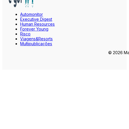
Automonitor
Executive Digest
Human Resources
Forever Young
Risco
Viagens&Resorts
Multipublicações
© 2026 Mar