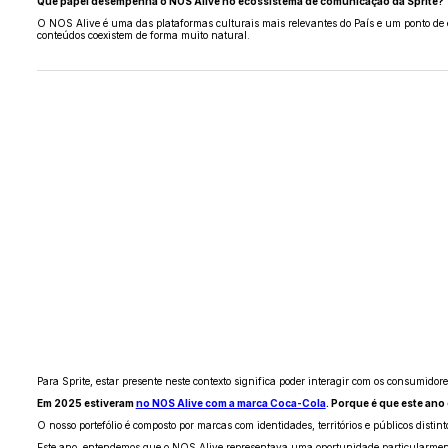
Que papel desempenha o NOS Alive no ecossistema de comunicação da Sprite?
O NOS Alive é uma das plataformas culturais mais relevantes do País e um ponto de e
conteúdos coexistem de forma muito natural.
Para Sprite, estar presente neste contexto significa poder interagir com os consumid
Em 2025 estiveram
no NOS Alive com a marca Coca-Cola
. Porque é que este ano
O nosso portefólio é composto por marcas com identidades, territórios e públicos dis
Este ano, entendemos que o NOS Alive representava uma oportunidade particularmente