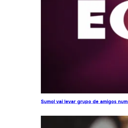
Sumol vai levar grupo de amigos num