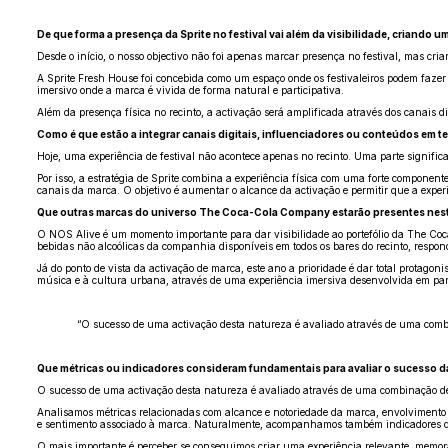
De que forma a presença da Sprite no festival vai além da visibilidade, criando 
Desde o início, o nosso objectivo não foi apenas marcar presença no festival, mas cria
A Sprite Fresh House foi concebida como um espaço onde os festivaleiros podem fazer 
imersivo onde a marca é vivida de forma natural e participativa.
Além da presença física no recinto, a activação será amplificada através dos canais di
Como é que estão a integrar canais digitais, influenciadores ou conteúdos em tem
Hoje, uma experiência de festival não acontece apenas no recinto. Uma parte significa
Por isso, a estratégia de Sprite combina a experiência física com uma forte component
canais da marca. O objetivo é aumentar o alcance da activação e permitir que a expe
Que outras marcas do universo The Coca-Cola Company estarão presentes nest
O NOS Alive é um momento importante para dar visibilidade ao portefólio da The Coca
bebidas não alcoólicas da companhia disponíveis em todos os bares do recinto, respon
Já do ponto de vista da activação de marca, este ano a prioridade é dar total protago
música e à cultura urbana, através de uma experiência imersiva desenvolvida em par
“O sucesso de uma activação desta natureza é avaliado através de uma combin
Que métricas ou indicadores consideram fundamentais para avaliar o sucesso d
O sucesso de uma activação desta natureza é avaliado através de uma combinação de i
Analisamos métricas relacionadas com alcance e notoriedade da marca, envolvimento d
e sentimento associado à marca. Naturalmente, acompanhamos também indicadores de
O mais importante é perceber se conseguimos criar uma experiência relevante, memor