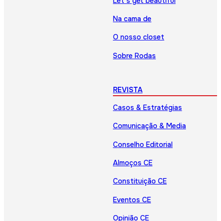
Let’s get beautiful
Na cama de
O nosso closet
Sobre Rodas
REVISTA
Casos & Estratégias
Comunicação & Media
Conselho Editorial
Almoços CE
Constituição CE
Eventos CE
Opinião CE