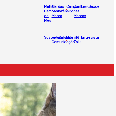
Melhor
Marcas
Em
Campanhas
IA
Livros
Saúde
Campanha
com
Trânsito
nas
do
Marca
Marcas
Mês
Sustentabilidade
Fórum
Kids
Opinião
TIP
Entrevista
Comunicação
Talk