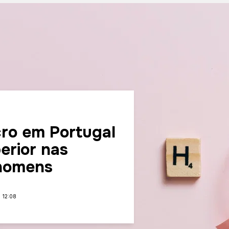
cro em Portugal
erior nas
 homens
12:08