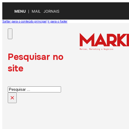
MENU
MAIL
JORNAIS
Saltar para o conteúdo principal
Ir para o footer
Pesquisar no
site
Pesquisar
×