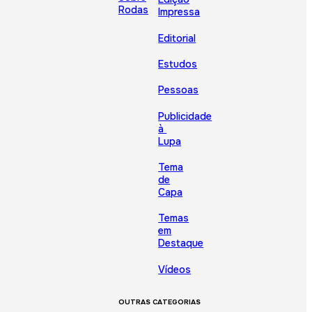
Rodas
Impressa
Editorial
Estudos
Pessoas
Publicidade
à
Lupa
Tema
de
Capa
Temas
em
Destaque
Vídeos
OUTRAS CATEGORIAS