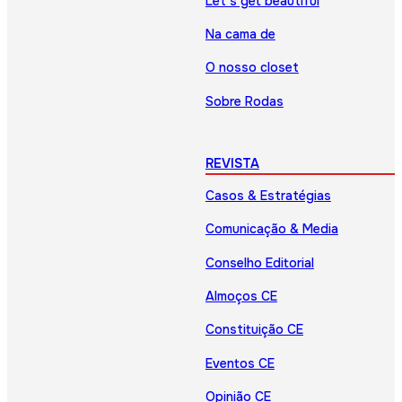
Let’s get beautiful
Na cama de
O nosso closet
Sobre Rodas
REVISTA
Casos & Estratégias
Comunicação & Media
Conselho Editorial
Almoços CE
Constituição CE
Eventos CE
Opinião CE