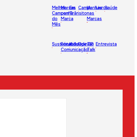
Melhor
Marcas
Em
Campanhas
IA
Livros
Saúde
Campanha
com
Trânsito
nas
do
Marca
Marcas
Mês
Sustentabilidade
Fórum
Kids
Opinião
TIP
Entrevista
Comunicação
Talk