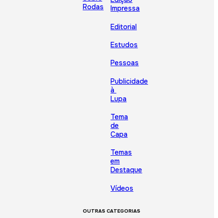
Rodas
Impressa
Editorial
Estudos
Pessoas
Publicidade
à
Lupa
Tema
de
Capa
Temas
em
Destaque
Vídeos
OUTRAS CATEGORIAS