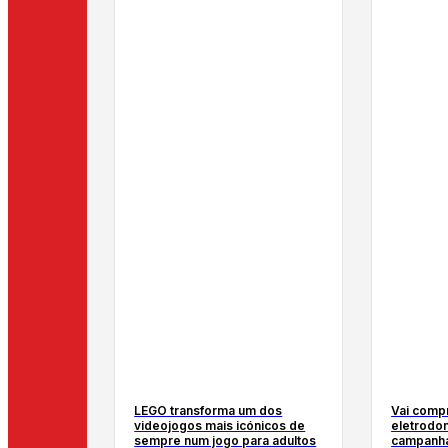
LEGO transforma um dos
Vai comp
videojogos mais icónicos de
eletrodo
sempre num jogo para adultos
campanha