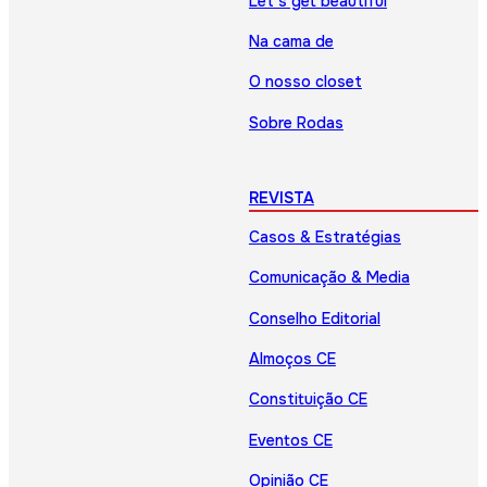
Let’s get beautiful
Na cama de
O nosso closet
Sobre Rodas
REVISTA
Casos & Estratégias
Comunicação & Media
Conselho Editorial
Almoços CE
Constituição CE
Eventos CE
Opinião CE