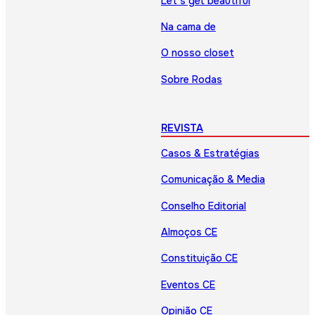
Let’s get beautiful
Na cama de
O nosso closet
Sobre Rodas
REVISTA
Casos & Estratégias
Comunicação & Media
Conselho Editorial
Almoços CE
Constituição CE
Eventos CE
Opinião CE