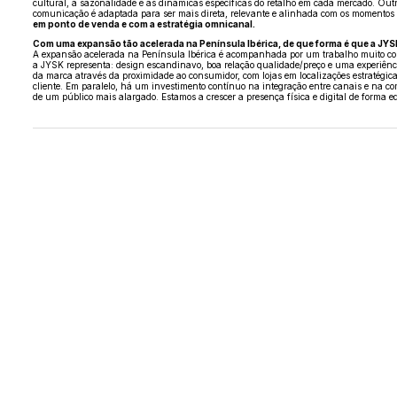
cultural, à sazonalidade e às dinâmicas específicas do retalho em cada mercado. Out
comunicação é adaptada para ser mais direta, relevante e alinhada com os momentos
em ponto de venda e com a estratégia omnicanal.
Com uma expansão tão acelerada na Península Ibérica, de que forma é que a JYS
A expansão acelerada na Península Ibérica é acompanhada por um trabalho muito consi
a JYSK representa: design escandinavo, boa relação qualidade/preço e uma experiênci
da marca através da proximidade ao consumidor, com lojas em localizações estratégica
cliente. Em paralelo, há um investimento contínuo na integração entre canais e na c
de um público mais alargado. Estamos a crescer a presença física e digital de forma 