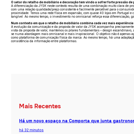
O setor do retalho de mobiliário e decoração tem vindo a sofrer forte pressão de
A diferenciação da JYSK neste contexto resulta de uma combinação muito clara de propo
com uma relação qualidade/preço consistente e facilmente percetível para o consumi
proximidade. Temos uma rede física em expansão, com quase 40 lojas em Portugal e c
tangível. Ao mesmo tempo, o investimento no omnicanal reforça essa diferenciação, gara
Num contexto em que o retalho de mobiliário combina cada vez mais experiência f
A evolução da comunicação e da proposta de valor da JYSK acompanha precisamente ess
vista da proposta de valor, mantemos os pilares fundamentais – design escandinavo, 
se numa abordagem mais omnicanal e mais inspiracional. O objetivo não é apenas apres
como plataforma de comunicação física da marca. Ao mesmo tempo, há uma adaptação cl
consistência da informação entre plataformas.
Mais Recentes
Há um novo espaço na Comporta que junta gastronomi
há 32 minutos