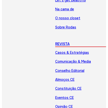
Let’s get beautiful
Na cama de
O nosso closet
Sobre Rodas
REVISTA
Casos & Estratégias
Comunicação & Media
Conselho Editorial
Almoços CE
Constituição CE
Eventos CE
Opinião CE