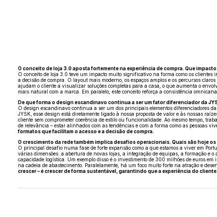
O conceito de loja 3.0 aposta fortemente na experiência de compra. Que impacto
O conceito de loja 3.0 teve um impacto muito significativo na forma como os clientes
a decisão de compra. O layout mais moderno, os espaços amplos e os percursos claros
ajudam o cliente a visualizar soluções completas para a casa, o que aumenta o envol
mais natural com a marca. Em paralelo, este conceito reforça a consistência omnicanal,
De que forma o design escandinavo continua a ser um fator diferenciador da JY
O design escandinavo continua a ser um dos principais elementos diferenciadores da
JYSK, esse design está diretamente ligado à nossa proposta de valor e às nossas raíze
cliente sem comprometer coerência de estilo ou funcionalidade. Ao mesmo tempo, trab
de relevância – estar alinhados com as tendências e com a forma como as pessoas vi
formatos que facilitam o acesso e a decisão de compra.
O crescimento da rede também implica desafios operacionais. Quais são hoje os
O principal desafio numa fase de forte expansão como a que estamos a viver em Portu
várias dimensões: a abertura de novas lojas, a integração de equipas, a formação e 
capacidade logística. Um exemplo disso é o investimento de 300 milhões de euros em i
na cadeia de abastecimento. Paralelamente, há um foco muito forte na atração e dese
crescer – é crescer de forma sustentável, garantindo que a experiência do clien