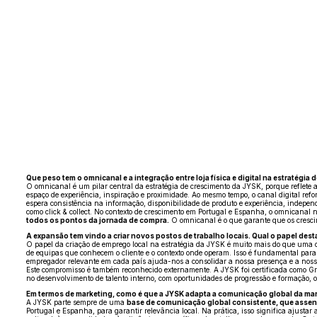
Que peso tem o omnicanal e a integração entre loja física e digital na estratégia
O omnicanal é um pilar central da estratégia de crescimento da JYSK, porque reflete a
espaço de experiência, inspiração e proximidade. Ao mesmo tempo, o canal digital refor
espera consistência na informação, disponibilidade de produto e experiência, independ
como click & collect. No contexto de crescimento em Portugal e Espanha, o omnicana
todos os pontos da jornada de compra.
O omnicanal é o que garante que os crescime
A expansão tem vindo a criar novos postos de trabalho locais. Qual o papel de
O papel da criação de emprego local na estratégia da JYSK é muito mais do que uma 
de equipas que conhecem o cliente e o contexto onde operam. Isso é fundamental para
empregador relevante em cada país ajuda-nos a consolidar a nossa presença e a nos
Este compromisso é também reconhecido externamente. A JYSK foi certificada como Gre
no desenvolvimento de talento interno, com oportunidades de progressão e formação, 
Em termos de marketing, como é que a JYSK adapta a comunicação global da marc
A JYSK parte sempre de uma
base de comunicação global consistente, que assen
Portugal e Espanha, para garantir relevância local. Na prática, isso significa ajus