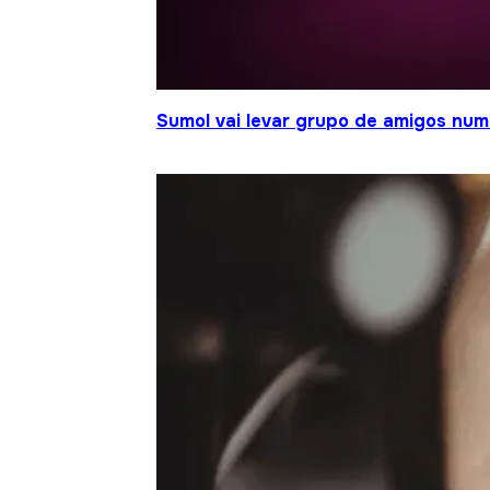
Sumol vai levar grupo de amigos num