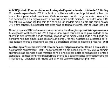
A JYSK já abriu 12 novas lojas em Portugal e Espanha desde o início de 2026. O 
O ritmo de expansão da JYSK na Península Ibérica está a ser impulsionado sobretudo 
aumentar a proximidade ao cliente. Cada nova loja permite chegar a mais consumidores
que demonstra a ambição e a confiança que temos neste mercado. Por outro lado, a Pen
competitivo. A expansão também faz parte de um modelo mais amplo que combina abert
JYSK tem conseguido executar esta expansão de forma eficiente, com equipas locais for
Como é que a JYSK seleciona os mercados e localizações prioritárias para nova
A seleção de localizações na JYSK segue uma lógica muito clara de proximidade ao con
cliente já está presente e onde conseguimos garantir maior visibilidade e facilidade 
aproximando-nos ainda mais dos consumidores urbanos. A decisão é suportada por anál
localização reforça a cobertura da rede e a eficiência do nosso modelo omnicanal.
O ob
A estratégia “Customers’ First Choice” é central para a marca. Como é que este p
A estratégia “Customers’ First Choice” assenta na ambição de tornar a JYSK a primeira
operamos e as grandes áreas metropolitanas, onde existe maior densidade de clientes e
tecnologia, soluções online e plataformas orientadas para o cliente, reforçando uma e
inspiradora, funcional e alinhada com a forma como o cliente compra hoje.