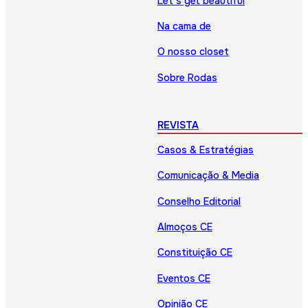
Let’s get beautiful
Na cama de
O nosso closet
Sobre Rodas
REVISTA
Casos & Estratégias
Comunicação & Media
Conselho Editorial
Almoços CE
Constituição CE
Eventos CE
Opinião CE