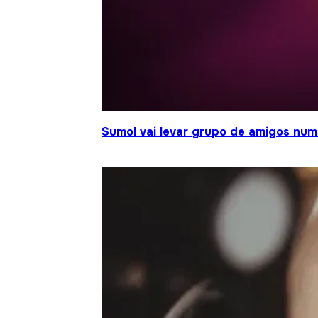
Sumol vai levar grupo de amigos num