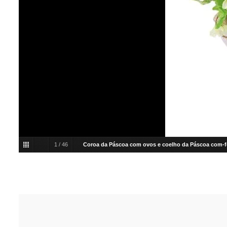
1
/
46
Coroa da Páscoa com ovos e coelho da Páscoa com-f