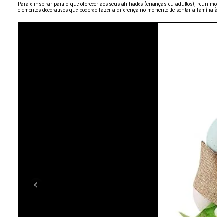
Para o inspirar para o que oferecer aos seus afilhados (crianças ou adultos), reunim
elementos decorativos que poderão fazer a diferença no momento de sentar a família à