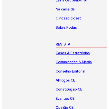
Let’s get beautiful
Na cama de
O nosso closet
Sobre Rodas
REVISTA
Casos & Estratégias
Comunicação & Media
Conselho Editorial
Almoços CE
Constituição CE
Eventos CE
Opinião CE