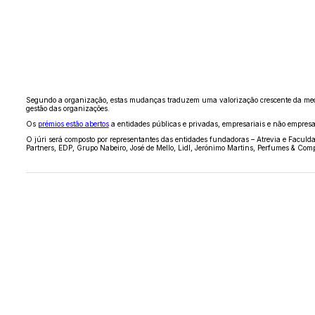
Segundo a organização, estas mudanças traduzem uma valorização crescente da mediç
gestão das organizações.
Os
prémios estão abertos
a entidades públicas e privadas, empresariais e não empresar
O júri será composto por representantes das entidades fundadoras – Atrevia e
Faculda
Partners
,
EDP
,
Grupo Nabeiro
,
José de Mello
,
Lidl
,
Jerónimo Martins
,
Perfumes & Com