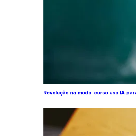
Revolução na moda: curso usa IA para