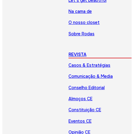
Let’s get beautiful
Na cama de
O nosso closet
Sobre Rodas
REVISTA
Casos & Estratégias
Comunicação & Media
Conselho Editorial
Almoços CE
Constituição CE
Eventos CE
Opinião CE