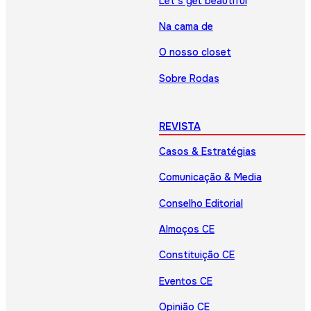
Let’s get beautiful
Na cama de
O nosso closet
Sobre Rodas
REVISTA
Casos & Estratégias
Comunicação & Media
Conselho Editorial
Almoços CE
Constituição CE
Eventos CE
Opinião CE