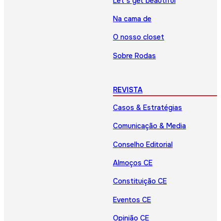
Let’s get beautiful
Na cama de
O nosso closet
Sobre Rodas
REVISTA
Casos & Estratégias
Comunicação & Media
Conselho Editorial
Almoços CE
Constituição CE
Eventos CE
Opinião CE