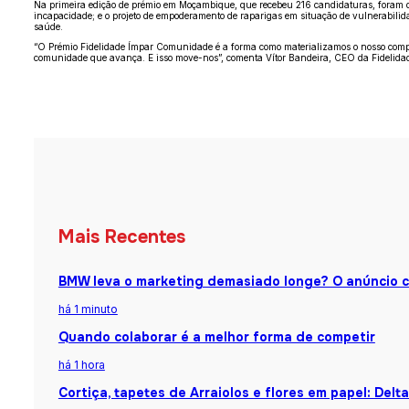
Na primeira edição de prémio em Moçambique, que recebeu 216 candidaturas, foram di
incapacidade; e o projeto de empoderamento de raparigas em situação de vulnerabili
saúde.
“O Prémio Fidelidade Ímpar Comunidade é a forma como materializamos o nosso comp
comunidade que avança. E isso move-nos”, comenta Vítor Bandeira, CEO da Fidelida
Mais Recentes
BMW leva o marketing demasiado longe? O anúncio 
há 1 minuto
Quando colaborar é a melhor forma de competir
há 1 hora
Cortiça, tapetes de Arraiolos e flores em papel: Del