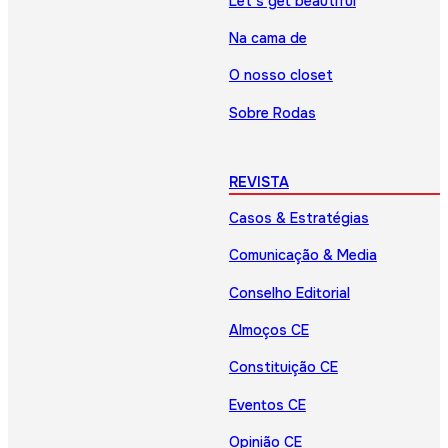
Let’s get beautiful
Na cama de
O nosso closet
Sobre Rodas
REVISTA
Casos & Estratégias
Comunicação & Media
Conselho Editorial
Almoços CE
Constituição CE
Eventos CE
Opinião CE