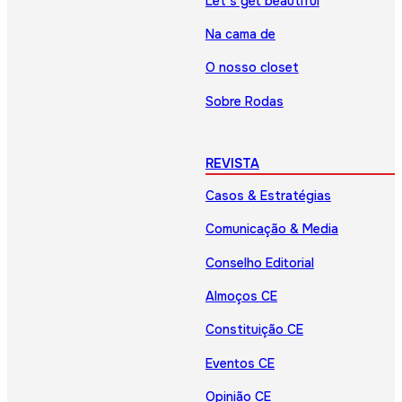
Let’s get beautiful
Na cama de
O nosso closet
Sobre Rodas
REVISTA
Casos & Estratégias
Comunicação & Media
Conselho Editorial
Almoços CE
Constituição CE
Eventos CE
Opinião CE