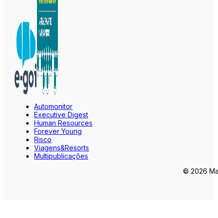
Automonitor
Executive Digest
Human Resources
Forever Young
Risco
Viagens&Resorts
Multipublicações
© 2026 Mar