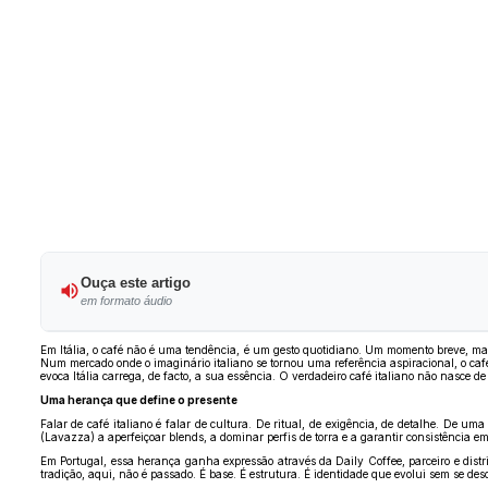
Ouça este artigo
em formato áudio
Em Itália, o café não é uma tendência, é um gesto quotidiano. Um momento breve, mas 
Num mercado onde o imaginário italiano se tornou uma referência aspiracional, o café
evoca Itália carrega, de facto, a sua essência. O verdadeiro café italiano não nasce d
Uma herança que define o presente
Falar de café italiano é falar de cultura. De ritual, de exigência, de detalhe. De
(Lavazza) a aperfeiçoar blends, a dominar perfis de torra e a garantir consistência 
Em Portugal, essa herança ganha expressão através da Daily Coffee, parceiro e dis
tradição, aqui, não é passado. É base. É estrutura. É identidade que evolui sem se desc