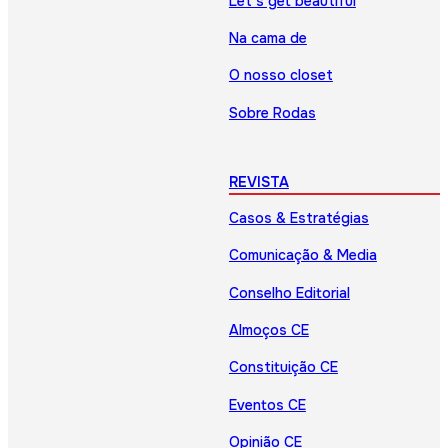
Let’s get beautiful
Na cama de
O nosso closet
Sobre Rodas
REVISTA
Casos & Estratégias
Comunicação & Media
Conselho Editorial
Almoços CE
Constituição CE
Eventos CE
Opinião CE