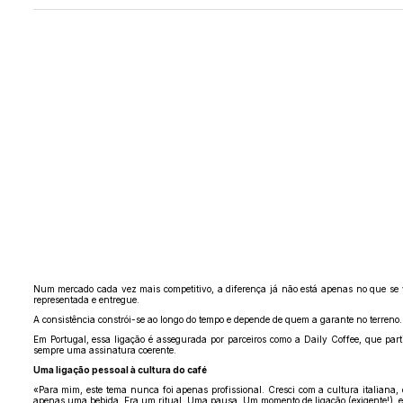
Num mercado cada vez mais competitivo, a diferença já não está apenas no que se v
representada e entregue.
A consistência constrói-se ao longo do tempo e depende de quem a garante no terreno.
Em Portugal, essa ligação é assegurada por parceiros como a Daily Coffee, que pa
sempre uma assinatura coerente.
Uma ligação pessoal à cultura do café
«Para mim, este tema nunca foi apenas profissional. Cresci com a cultura italiana,
apenas uma bebida. Era um ritual. Uma pausa. Um momento de ligação (exigente!), 