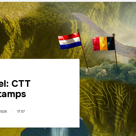
el: CTT
tamps
2026
17:57