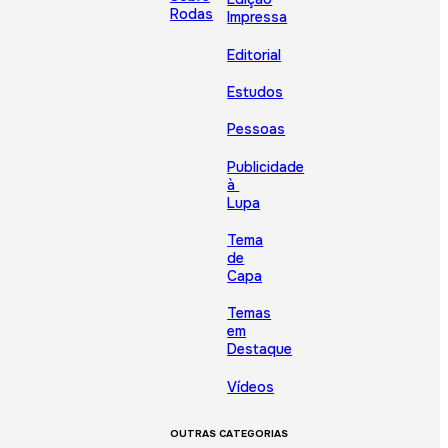
Rodas
Impressa
Editorial
Estudos
Pessoas
Publicidade
à
Lupa
Tema
de
Capa
Temas
em
Destaque
Vídeos
OUTRAS CATEGORIAS