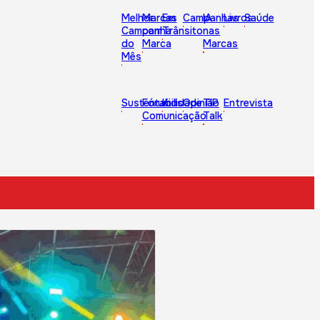
Melhor
Marcas
Em
Campanhas
IA
Livros
Saúde
Campanha
com
Trânsito
nas
do
Marca
Marcas
Mês
Sustentabilidade
Fórum
Kids
Opinião
TIP
Entrevista
Comunicação
Talk