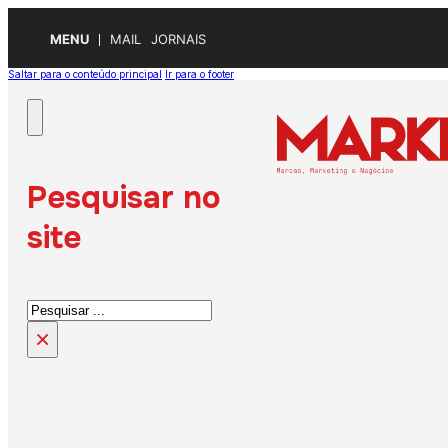
MENU
MAIL
JORNAIS
Saltar para o conteúdo principal
Ir para o footer
Pesquisar no
site
Pesquisar
×