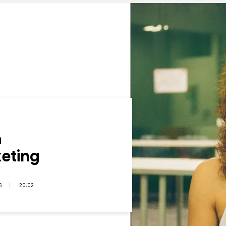
a
keting
6
20:02