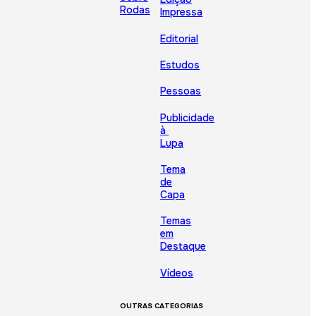
Rodas
Impressa
Editorial
Estudos
Pessoas
Publicidade
à
Lupa
Tema
de
Capa
Temas
em
Destaque
Vídeos
OUTRAS CATEGORIAS