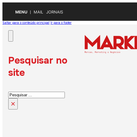
MENU
MAIL
JORNAIS
Saltar para o conteúdo principal
Ir para o footer
Pesquisar no
site
Pesquisar
×