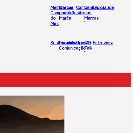
Melhor
Marcas
Em
Campanhas
IA
Livros
Saúde
Campanha
com
Trânsito
nas
do
Marca
Marcas
Mês
Sustentabilidade
Fórum
Kids
Opinião
TIP
Entrevista
Comunicação
Talk