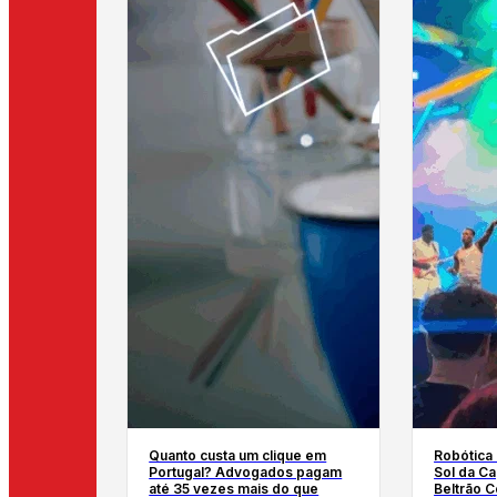
Quanto custa um clique em
Robótica
Portugal? Advogados pagam
Sol da Ca
até 35 vezes mais do que
Beltrão 