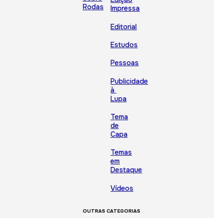
Rodas
Impressa
Editorial
Estudos
Pessoas
Publicidade
à
Lupa
Tema
de
Capa
Temas
em
Destaque
Vídeos
OUTRAS CATEGORIAS