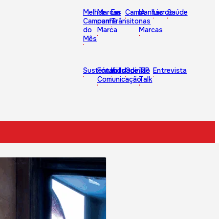
Melhor
Marcas
Em
Campanhas
IA
Livros
Saúde
Campanha
com
Trânsito
nas
do
Marca
Marcas
Mês
Sustentabilidade
Fórum
Kids
Opinião
TIP
Entrevista
Comunicação
Talk