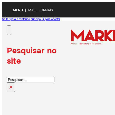
MENU
MAIL
JORNAIS
Saltar para o conteúdo principal
Ir para o footer
Pesquisar no
site
Pesquisar
×