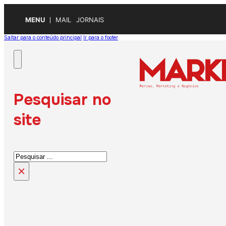
MENU
MAIL
JORNAIS
Saltar para o conteúdo principal
Ir para o footer
Pesquisar no
site
Pesquisar
×