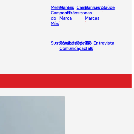
Melhor
Marcas
Em
Campanhas
IA
Livros
Saúde
Campanha
com
Trânsito
nas
do
Marca
Marcas
Mês
Sustentabilidade
Fórum
Kids
Opinião
TIP
Entrevista
Comunicação
Talk