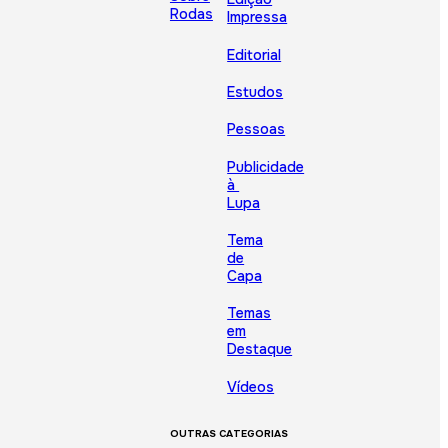
Rodas
Impressa
Editorial
Estudos
Pessoas
Publicidade
à
Lupa
Tema
de
Capa
Temas
em
Destaque
Vídeos
OUTRAS CATEGORIAS