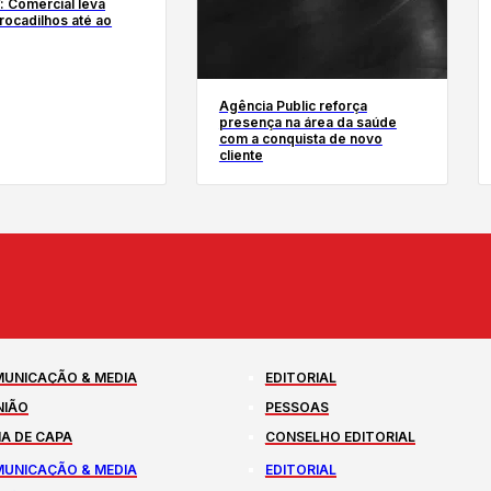
: Comercial leva
rocadilhos até ao
Agência Public reforça
presença na área da saúde
com a conquista de novo
cliente
UNICAÇÃO & MEDIA
EDITORIAL
NIÃO
PESSOAS
A DE CAPA
CONSELHO EDITORIAL
UNICAÇÃO & MEDIA
EDITORIAL