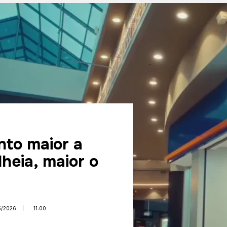
to maior a
lheia, maior o
5/2026
11:00