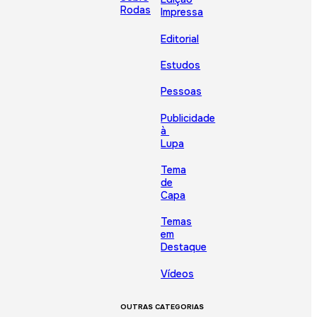
Rodas
Impressa
Editorial
Estudos
Pessoas
Publicidade
à
Lupa
Tema
de
Capa
Temas
em
Destaque
Vídeos
OUTRAS CATEGORIAS