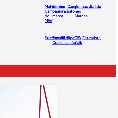
Melhor
Marcas
Em
Campanhas
IA
Livros
Saúde
Campanha
com
Trânsito
nas
do
Marca
Marcas
Mês
Sustentabilidade
Fórum
Kids
Opinião
TIP
Entrevista
Comunicação
Talk