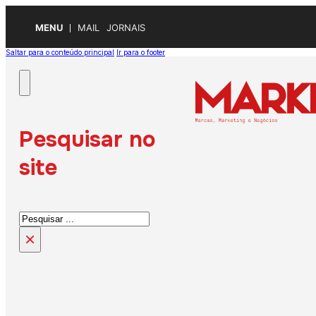
MENU
MAIL
JORNAIS
Saltar para o conteúdo principal
Ir para o footer
Pesquisar no
site
Pesquisar
×