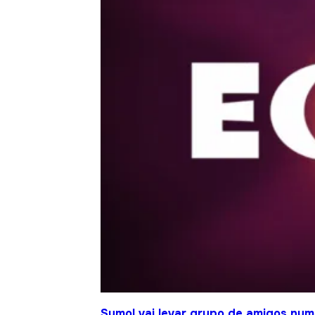
Sumol vai levar grupo de amigos num