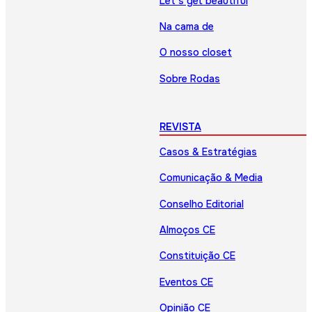
Let’s get beautiful
Na cama de
O nosso closet
Sobre Rodas
REVISTA
Casos & Estratégias
Comunicação & Media
Conselho Editorial
Almoços CE
Constituição CE
Eventos CE
Opinião CE