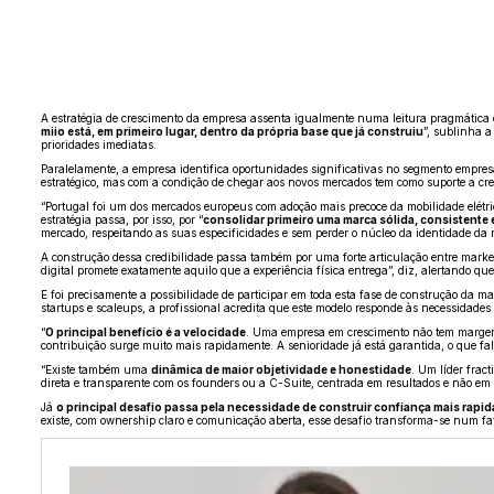
A estratégia de crescimento da empresa assenta igualmente numa leitura pragmática do
miio está, em primeiro lugar, dentro da própria base que já construiu
”, sublinha a
prioridades imediatas.
Paralelamente, a empresa identifica oportunidades significativas no segmento empresa
estratégico, mas com a condição de chegar aos novos mercados tem como suporte a cre
“Portugal foi um dos mercados europeus com adoção mais precoce da mobilidade elétric
estratégia passa, por isso, por “
consolidar primeiro uma marca sólida, consistente
mercado, respeitando as suas especificidades e sem perder o núcleo da identidade da 
A construção dessa credibilidade passa também por uma forte articulação entre market
digital promete exatamente aquilo que a experiência física entrega”, diz, alertando
E foi precisamente a possibilidade de participar em toda esta fase de construção da m
startups e scaleups, a profissional acredita que este modelo responde às necessidade
“
O principal benefício é a velocidade
. Uma empresa em crescimento não tem margem p
contribuição surge muito mais rapidamente. A senioridade já está garantida, o que falt
“Existe também uma
dinâmica de maior objetividade e honestidade
. Um líder frac
direta e transparente com os founders ou a C-Suite, centrada em resultados e não em p
Já
o principal desafio passa pela necessidade de construir confiança mais rapi
existe, com ownership claro e comunicação aberta, esse desafio transforma-se num fat