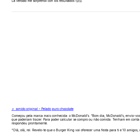
La verdad me sorprendí con los resultados 🤔🤔
♬ sonido original – Pelado puro chocolate
Começou pela marca mais conhecida: o McDonald’s. “Bom dia, McDonald’s, envio-vos 
que poderiam trazer. Para poder calcular se compro ou não comida. Tenham em conta
respondeu prontamente.
“Olá, olá, rei. Revelo-te que o Burger King vai oferecer uma festa para ti e 10 amig