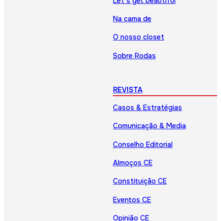
Let’s get beautiful
Na cama de
O nosso closet
Sobre Rodas
REVISTA
Casos & Estratégias
Comunicação & Media
Conselho Editorial
Almoços CE
Constituição CE
Eventos CE
Opinião CE