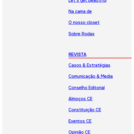
Let’s get beautiful
Na cama de
O nosso closet
Sobre Rodas
REVISTA
Casos & Estratégias
Comunicação & Media
Conselho Editorial
Almoços CE
Constituição CE
Eventos CE
Opinião CE