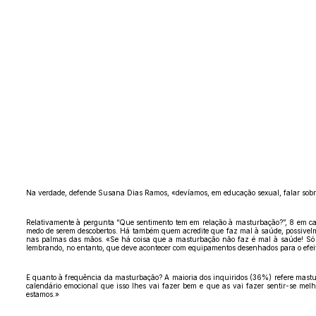
Na verdade, defende Susana Dias Ramos, «devíamos, em educação sexual, falar sobr
Relativamente à pergunta “Que sentimento tem em relação à masturbação?”, 8 em ca
medo de serem descobertos. Há também quem acredite que faz mal à saúde, possivelme
nas palmas das mãos. «Se há coisa que a masturbação não faz é mal à saúde! Só t
lembrando, no entanto, que deve acontecer com equipamentos desenhados para o efeit
E quanto à frequência da masturbação? A maioria dos inquiridos (36%) refere mas
calendário emocional que isso lhes vai fazer bem e que as vai fazer sentir-se m
estamos.»