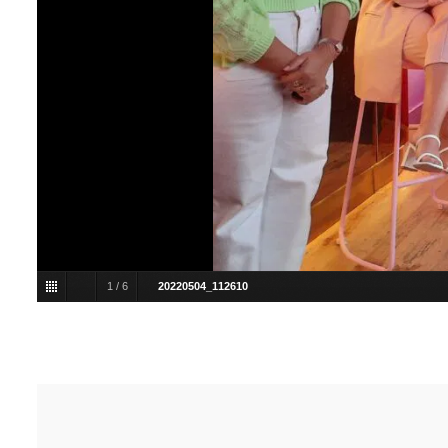
1
/
6
20220504_112610